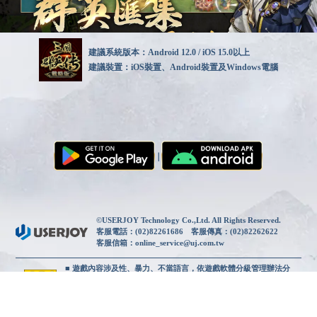
建議系統版本：Android 12.0 / iOS 15.0以上
建議裝置：iOS裝置、Android裝置及Windows電腦
｜
使用者合約
｜
隱私權政策
｜
©USERJOY Technology Co.,Ltd. All Rights Reserved.
客服電話：(02)82261686 客服傳真：(02)82262622
客服信箱：online_service@uj.com.tw
■ 遊戲內容涉及性、暴力、不當語言，依遊戲軟體分級管理辦法分
類為輔12級。
■ 遊戲情節純屬虛構，注意使用時間，切勿沉迷或不當模仿。
■ 部分內容須另支付費用，勿用他人代儲以免觸法。