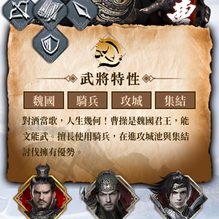
魏國
騎兵
攻城
集結
對酒當歌，人生幾何！曹操是魏國君王，能
文能武。擅長使用騎兵，在進攻城池與集結
討伐擁有優勢。