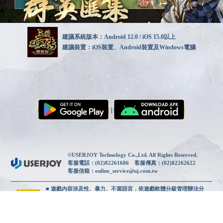
建議系統版本：Android 12.0 / iOS 15.0以上
建議裝置：iOS裝置、Android裝置及Windows電腦
｜
使用者合約
｜
隱私權政策
｜
©USERJOY Technology Co.,Ltd. All Rights Reserved.
客服電話：(02)82261686 客服傳真：(02)82262622
客服信箱：online_service@uj.com.tw
■ 遊戲內容涉及性、暴力、不當語言，依遊戲軟體分級管理辦法分
類為輔12級。
■ 遊戲情節純屬虛構，注意使用時間，切勿沉迷或不當模仿。
■ 部分內容須另支付費用，勿用他人代儲以免觸法。