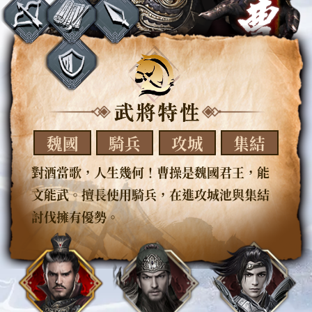
魏國
騎兵
攻城
集結
對酒當歌，人生幾何！曹操是魏國君王，能
文能武。擅長使用騎兵，在進攻城池與集結
討伐擁有優勢。